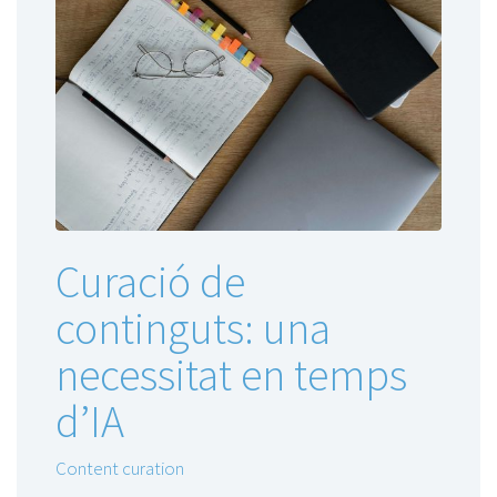
Curació de
continguts: una
necessitat en temps
d’IA
Content curation