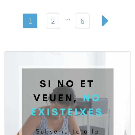
…
1
2
6