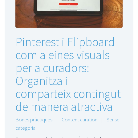
Pinterest i Flipboard
com a eines visuals
per a curadors:
Organitza i
comparteix contingut
de manera atractiva
Bones pràctiques
|
Content curation
|
Sense
categoria